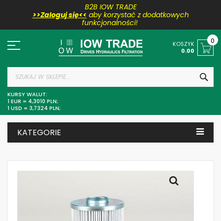
B2B IOW TRADE
>>Zaloguj się<<
aby korzystać z dodatkowych
funkcjonalności!
Przejdź
do
0
KOSZYK
treści
0.00
SZU
KURSY WALUT:
1 EUR = 4,3010 PLN;
1 USD = 3,7324 PLN;
KATEGORIE
Skip
to
the
end
of
the