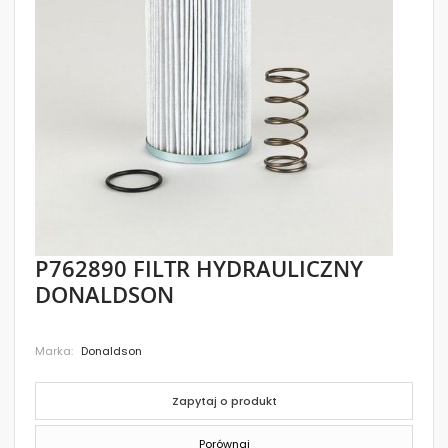
images
gallery
Skip
P762890 FILTR HYDRAULICZNY
to
DONALDSON
the
beginning
of
the
Marka
Donaldson
images
gallery
Zapytaj o produkt
Porównaj