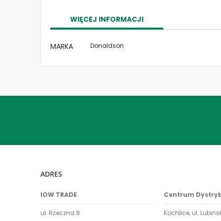
the
images
WIĘCEJ INFORMACJI
gallery
Więcej
MARKA
Donaldson
informacji
ADRES
IOW TRADE
Centrum Dystry
ul. Rzeczna 8
Kochlice, ul. Lubińs