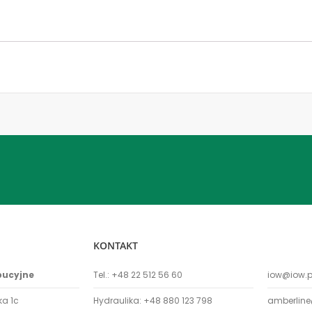
KONTAKT
bucyjne
Tel.:
+48 22 512 56 60
iow@iow.p
ka 1c
Hydraulika:
+48 880 123 798
amberline