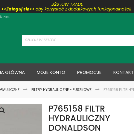
B2B IOW TRADE
>>Zaloguj się<<
aby korzystać z dodatkowych funkcjonalności!
Przejdź
6 PLN;
do
treści
NA GŁÓWNA
MOJE KONTO
PROMOCJE
KONTAKT
DRAULICZNE
FILTRY HYDRAULICZNE - PUSZKOWE
P765158 FILTR 
P765158 FILTR
HYDRAULICZNY
DONALDSON