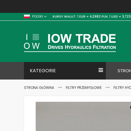
KURSY WALUT:
1 EUR = 4,2982 PLN;
1 USD = 3,723
POLSKI
KATEGORIE
STRO
STRONA GŁÓWNA
FILTRY PRZEMYSŁOWE
FILTRY HY
Skip
to
the
end
of
the