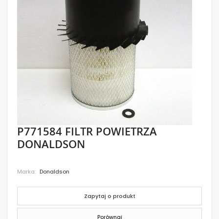
images
gallery
Skip
P771584 FILTR POWIETRZA
to
DONALDSON
the
beginning
of
the
Marka
Donaldson
images
gallery
Zapytaj o produkt
Porównaj