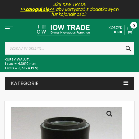
B2B IOW TRADE
>>Zaloguj się<<
aby korzystać z dodatkowych
funkcjonalności!
Przejdź
do
0
KOSZYK
treści
0.00
SZU
KURSY WALUT:
1 EUR = 4,3010 PLN;
1 USD = 3,7324 PLN;
KATEGORIE
Skip
to
the
end
of
the