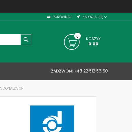
PORÓWNAJ
ZALOGUJ SIĘ
0
KOSZYK
SZUKAJ
0.00
ZADZWOŃ:
+48 22 512 56 60
WA DONALDSON