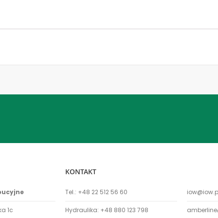
KONTAKT
bucyjne
Tel.:
+48 22 512 56 60
iow@iow.p
ka 1c
Hydraulika:
+48 880 123 798
amberline