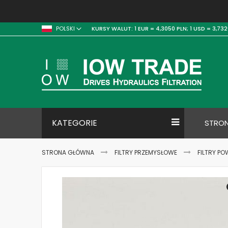
KURSY WALUT:
1 EUR = 4,3050 PLN;
1 USD = 3,732
POLSKI
KATEGORIE
STRO
STRONA GŁÓWNA
FILTRY PRZEMYSŁOWE
FILTRY PO
Skip
to
the
end
of
the