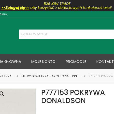
B2B IOW TRADE
>>Zaloguj się<<
aby korzystać z dodatkowych funkcjonalności!
Przejdź
0 PLN;
do
treści
NA GŁÓWNA
MOJE KONTO
PROMOCJE
KONTAKT
WIETRZA
FILTRY POWIETRZA - AKCESORIA - INNE
P777153 POKRY
P777153 POKRYWA
DONALDSON