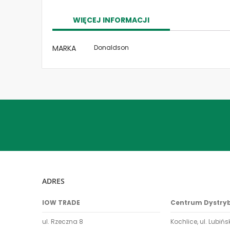
the
images
WIĘCEJ INFORMACJI
gallery
Więcej
MARKA
Donaldson
informacji
ADRES
IOW TRADE
Centrum Dystry
ul. Rzeczna 8
Kochlice, ul. Lubińs