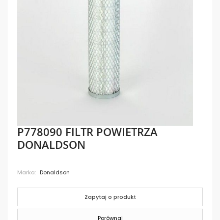
images
gallery
Skip
P778090 FILTR POWIETRZA
to
DONALDSON
the
beginning
of
the
Marka
Donaldson
images
gallery
Zapytaj o produkt
Porównaj