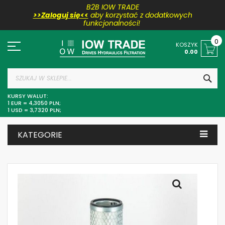
B2B IOW TRADE
>>Zaloguj się<<
aby korzystać z dodatkowych
funkcjonalności!
Przejdź
do
0
KOSZYK
treści
0.00
SZU
KURSY WALUT:
1 EUR = 4,3050 PLN;
1 USD = 3,7320 PLN;
KATEGORIE
Skip
to
the
end
of
the