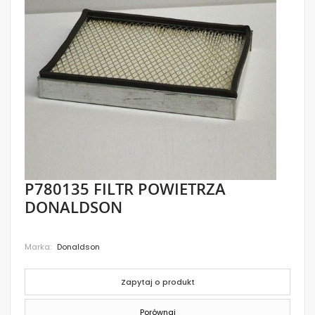
images
gallery
Skip
P780135 FILTR POWIETRZA
to
DONALDSON
the
beginning
of
the
Marka
Donaldson
images
gallery
Zapytaj o produkt
Porównaj