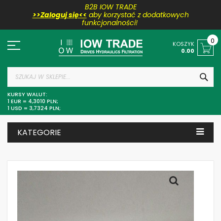
B2B IOW TRADE
>>Zaloguj się<<
aby korzystać z dodatkowych
funkcjonalności!
Przejdź
do
0
KOSZYK
treści
0.00
SZU
KURSY WALUT:
1 EUR = 4,3010 PLN;
1 USD = 3,7324 PLN;
KATEGORIE
Skip
to
the
end
of
the