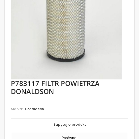
images
gallery
Skip
P783117 FILTR POWIETRZA
to
DONALDSON
the
beginning
of
the
Marka
Donaldson
images
gallery
Zapytaj o produkt
Porównaj