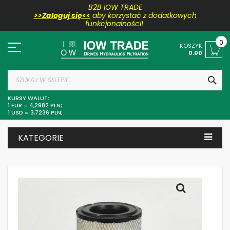
B2B IOW TRADE
>>Zaloguj się<<
aby korzystać z dodatkowych
funkcjonalności!
Przejdź
do
0
KOSZYK
treści
0.00
SZU
KURSY WALUT:
1 EUR = 4,2982 PLN;
1 USD = 3,7236 PLN;
KATEGORIE
Skip
to
the
end
of
the