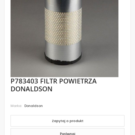
images
gallery
Skip
P783403 FILTR POWIETRZA
to
DONALDSON
the
beginning
of
the
Marka
Donaldson
images
gallery
Zapytaj o produkt
Porównaj