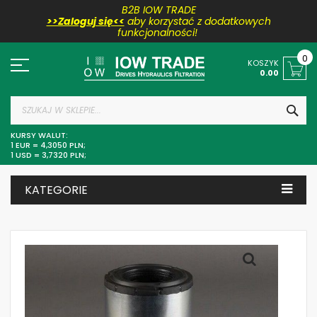
B2B IOW TRADE
>>Zaloguj się<<
aby korzystać z dodatkowych
funkcjonalności!
Przejdź
do
0
KOSZYK
treści
0.00
SZU
KURSY WALUT:
1 EUR = 4,3050 PLN;
1 USD = 3,7320 PLN;
KATEGORIE
Skip
to
the
end
of
the