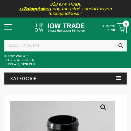
B2B IOW TRADE
>>Zaloguj się<<
aby korzystać z dodatkowych
funkcjonalności!
Przejdź
do
0
KOSZYK
treści
0.00
SZU
KURSY WALUT:
1 EUR = 4,3050 PLN;
1 USD = 3,7320 PLN;
KATEGORIE
Skip
to
the
end
of
the