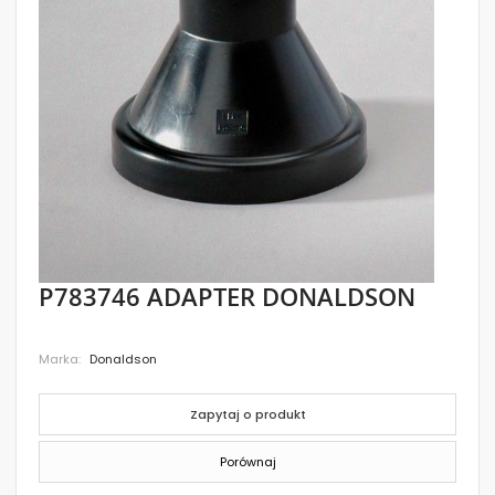
images
gallery
Skip
P783746 ADAPTER DONALDSON
to
the
beginning
Marka
Donaldson
of
the
images
gallery
Zapytaj o produkt
Porównaj