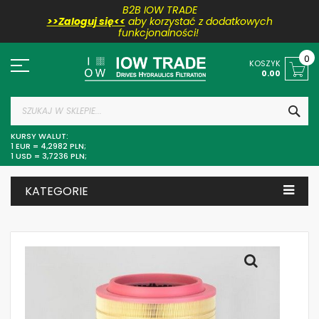
B2B IOW TRADE
>>Zaloguj się<<
aby korzystać z dodatkowych
funkcjonalności!
Przejdź
do
0
KOSZYK
treści
0.00
SZU
KURSY WALUT:
1 EUR = 4,2982 PLN;
1 USD = 3,7236 PLN;
KATEGORIE
Skip
to
the
end
of
the