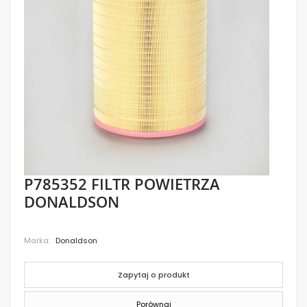
images
gallery
Skip
P785352 FILTR POWIETRZA
to
DONALDSON
the
beginning
of
the
Marka
Donaldson
images
gallery
Zapytaj o produkt
Porównaj