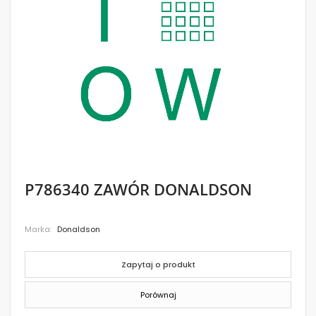
images
gallery
Skip
P786340 ZAWÓR DONALDSON
to
the
beginning
Marka
Donaldson
of
the
images
gallery
Zapytaj o produkt
Porównaj