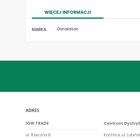
the
images
WIĘCEJ INFORMACJI
gallery
Więcej
MARKA
Donaldson
informacji
ADRES
IOW TRADE
Centrum Dystry
ul. Rzeczna 8
Kochlice, ul. Lubińs