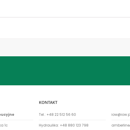
KONTAKT
bucyjne
Tel.:
+48 22 512 56 60
iow@iow.p
ka 1c
Hydraulika:
+48 880 123 798
amberline