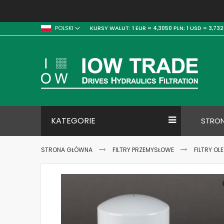
KURSY WALUT:
1 EUR = 4,3050 PLN;
1 USD = 3,732
POLSKI
KATEGORIE
STRO
STRONA GŁÓWNA
FILTRY PRZEMYSŁOWE
FILTRY OL
Skip
to
the
end
of
the