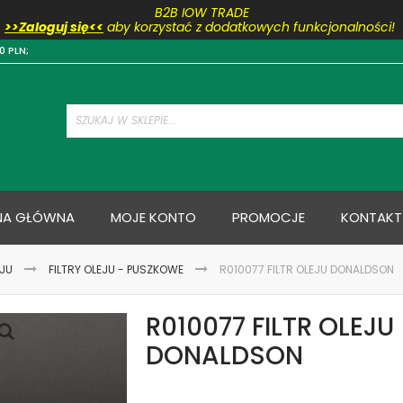
B2B IOW TRADE
>>Zaloguj się<<
aby korzystać z dodatkowych funkcjonalności!
Przejdź
0 PLN;
do
treści
NA GŁÓWNA
MOJE KONTO
PROMOCJE
KONTAKT
EJU
FILTRY OLEJU - PUSZKOWE
R010077 FILTR OLEJU DONALDSON
R010077 FILTR OLEJU
DONALDSON