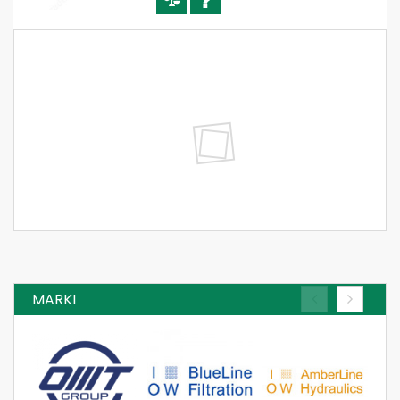
ESV-S-NC-1/2 ZAWÓR KRAŃCOWY
20-L-06-C01-3-C-04-0, ESV-S-NC 1/2"
GAS, V0828, V-121 1/2" NC, FCM-120-N
Dowiedz się więcej
LHV-2-BR-3/8 ZAWÓR OVERCENTER
DVF3-A-3/4 ZAWÓR PRZEŁĄCZAJĄCY