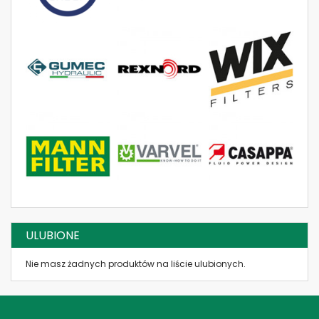
3-DROŻNY
RVD-M-SC 1/2 (VMDR40-120) (10-
180bar) NASTAWA 150 BAR ZAWÓR
PRZELEWOWY Z PORTEM M
RVD-DI-180°-3/4 ZAWÓR KRZYŻOWY
10-M-02-A18-3-R-05-Z, V0460, VAU 3/4",
AL-DRV-3/4
Dowiedz się więcej