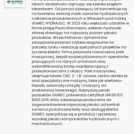
latach działalności zajmując się szeroko pojętym
tokarstwem. Od ponad dziesięciu lat koncentruje się
na tworzeniu własnej marki zaworów hydraulicznych
całkowicie produkowanych w Włoszech pod marką
GUMEC HYDRAULIC. W 2023 roku większość udziałów w
firmie przejął Paolo Marchesini, weteran hydrauliki
siłowej stawiając na najwyższy poziom jakości
produktów. Wszechstronne i dynamiczne
zarządzanie pozwala szybkie reagowanie na
potrzeby rynku i realizację specjalnych projektów na
życzenie klienta. Firma poosiada nowoczesny park
maszynowy, zespół wyspecjalizowanych operatorów
pracujących na różnych zmianach oraz
wykwalifikowaną kadrę, współpracującą z
podwykonawcami z okolicy. Park maszynowy,
obejmuje tokarki CNC 2- i 8-osiowe, centra obróbcze
oraz specjalistyczne maszyny, takie jak wiertarko-
frezarki, automatyczne piły i maszyny do
znakowania laserowego. Najwyższą jakość
produktów GUMEC potwierdza certyfikat UNI EN ISO
9001:2015, który zobowiązuje producenta do
zagwarantowanie najwyższej jakości od kontroli
surowca po końcowe testy oraz obsługę klienta.
GUMEC specjalizuje się w produkcji i sprzedaży
wysokiej jakości komponentów hydraulicznych i
mechanicznych.