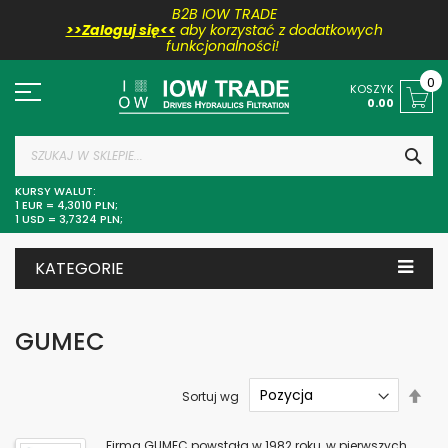
B2B IOW TRADE
>>Zaloguj się<<
aby korzystać z dodatkowych
funkcjonalności!
Przejdź
do
0
KOSZYK
treści
0.00
SZU
KURSY WALUT:
1 EUR = 4,3010 PLN;
1 USD = 3,7324 PLN;
KATEGORIE
GUMEC
Ust
Sortuj wg
kier
mal
Firma GUMEC powstała w 1982 roku, w pierwszych