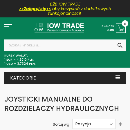
B2B IOW TRADE
>>Zaloguj się<<
aby korzystać z dodatkowych
funkcjonalności!
Przejdź
do
0
KOSZYK
treści
0.00
SZU
KURSY WALUT:
1 EUR = 4,3010 PLN;
1 USD = 3,7324 PLN;
KATEGORIE
JOYSTICKI MANUALNE DO
ROZDZIELACZY HYDRAULICZNYCH
Ust
Sortuj wg
kier